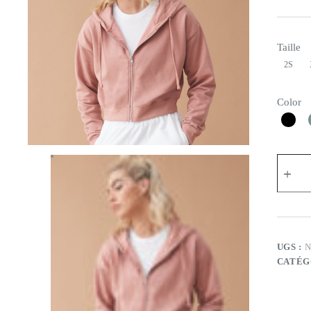
Taille
2S
Color
UGS :
CATÉG