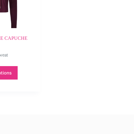
IE CAPUCHE
weat
ptions