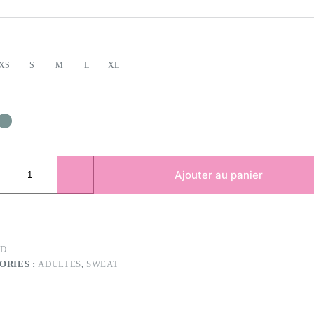
XS
S
M
L
XL
Ajouter au panier
ND
ORIES :
ADULTES
,
SWEAT