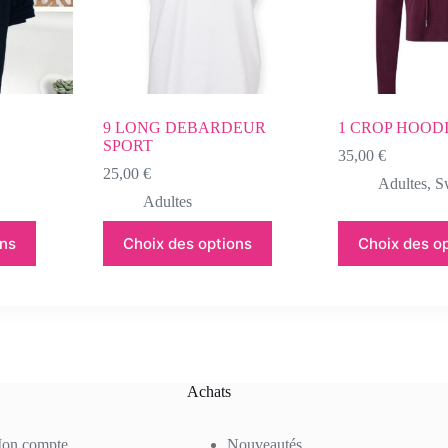
9 LONG DEBARDEUR
1 CROP HOOD
SPORT
35,00
€
25,00
€
Adultes
,
S
Adultes
ons
Choix des options
Choix des o
Achats
on compte
Nouveautés