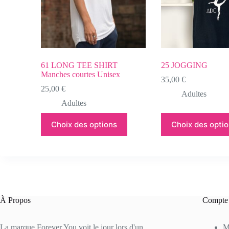
61 LONG TEE SHIRT
25 JOGGING
Manches courtes Unisex
35,00
€
25,00
€
Adultes
Adultes
Choix des options
Choix des opti
À Propos
Compte
La marque Forever You voit le jour lors d'un
M