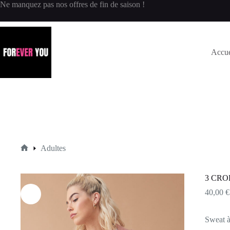
Ne manquez pas nos offres de fin de saison !
Accue
Adultes
3 CRO
40,00
€
Sweat à