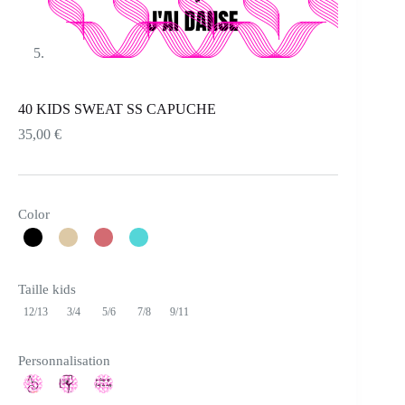
40 KIDS SWEAT SS CAPUCHE
35,00
€
Color
Taille kids
12/13
3/4
5/6
7/8
9/11
Personnalisation